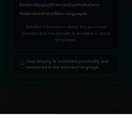
Deutsch
English
Français
Español
Italiano
Nederlands
Polski
More languages
Detailed information about the purchase
process and the domain is available in many
languages.
Your inquiry is reviewed personally and
answered in the selected language.
© 2026 Frankcom IT Service | Frank Heilmann |
Impressum
&