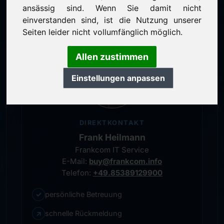
persönlicher Ansprechpartner
ansässig sind. Wenn Sie damit nicht
einverstanden sind, ist die Nutzung unserer
Seiten leider nicht vollumfänglich möglich.
Allen zustimmen
Einstellungen anpassen
DIREKTKONTAKT
Frank Heilmann
Frankcom IT Service
E-Mail:
buy@frankcom.info
Telefon:
+49.85389129900
✓
persönliche Betreuung
↗
schnelle Rückmeldung