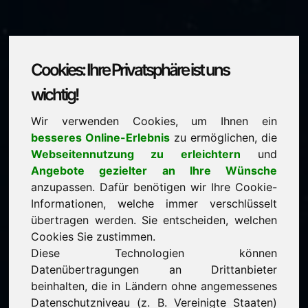
Cookies: Ihre Privatsphäre ist uns
pxe.eu
wichtig!
Wir verwenden Cookies, um Ihnen ein
steht zum Verkauf
besseres Online-Erlebnis
zu ermöglichen, die
Preis: 2.500,00 Euro
(exkl. MwSt.)
Webseitennutzung zu erleichtern
und
Angebote gezielter an Ihre Wünsche
anzupassen. Dafür benötigen wir Ihre Cookie-
NEU
Informationen, welche immer verschlüsselt
Ausgewählte weitere Domains auf Find-Your-
Domain.eu
übertragen werden. Sie entscheiden, welchen
jetzt entdecken ->
Cookies Sie zustimmen.
Diese Technologien können
Datenübertragungen an Drittanbieter
garantierter Bestpreis durch Direkterwerb
beinhalten, die in Ländern ohne angemessenes
serviceorientierte Kaufabwicklung
Datenschutzniveau (z. B. Vereinigte Staaten)